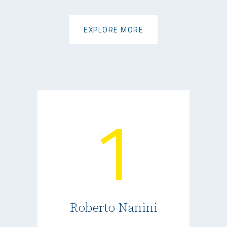
EXPLORE MORE
EXPLORE MORE
1
Business Solutions
Small Business
Corporate Taxes
Roberto Nanini
Professional Experts