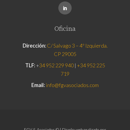
Oficina
Dirección:
C/ Salvago 3 – 4º Izquierda.
CP 29005
TLF:
+
34 952 229 940
|
+34 952 225
719
Email:
info@fgvasociados.com
FGV & Asociados © | Diseño web realizado por