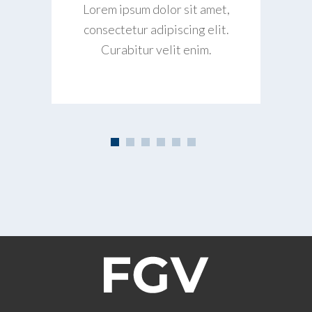
,
Lorem ipsum dolor sit amet,
Business Solutions
.
consectetur adipiscing elit.
Curabitur velit enim.